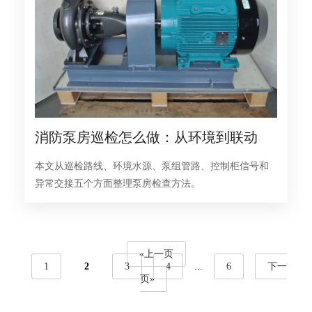
消防泵房巡检怎么做：从环境到联动
本文从巡检路线、环境水源、泵组管路、控制柜信号和
异常交接五个方面整理泵房检查方法。
«上一页
1
2
3
4
...
6
下一
页»